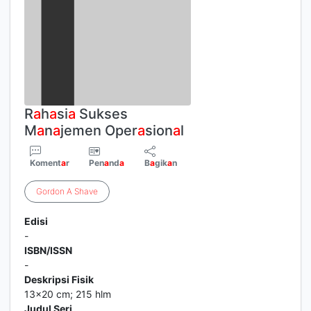
R
a
h
a
si
a
Sukses
M
a
n
a
jemen Oper
a
sion
a
l
Koment
a
r
Pen
a
nd
a
B
a
gik
a
n
Gordon
A
Shave
Edisi
-
ISBN/ISSN
-
Deskripsi Fisik
13x20 cm; 215 hlm
Judul Seri