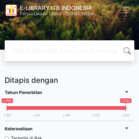
E-LIBRARY ITB INDONESIA
Perpustakaan Online ITB INDONESIA
Ditapis dengan
Tahun Penerbitan
1 995
2 022
1 995
2 002
2 009
2 015
2 022
Ketersediaan
Tersedia di Rak