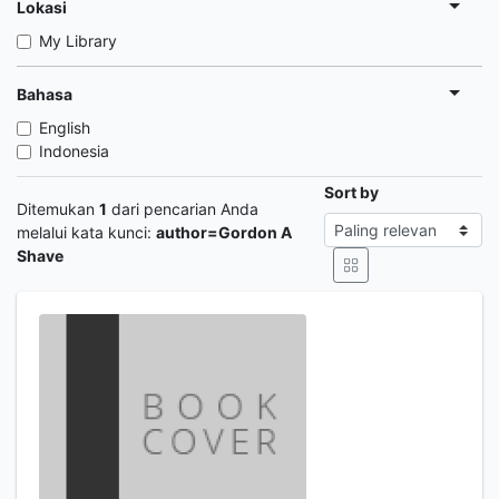
Lokasi
My Library
Bahasa
English
Indonesia
Sort by
Ditemukan
1
dari pencarian Anda
melalui kata kunci:
author=Gordon A
Shave