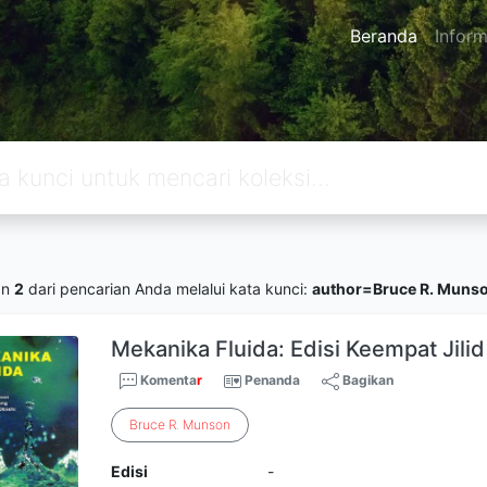
Beranda
Inform
an
2
dari pencarian Anda melalui kata kunci:
author=Bruce R. Muns
Mekanika Fluida: Edisi Keempat Jilid
Komenta
r
Penanda
Bagikan
Bruce
R
.
Munson
Edisi
-