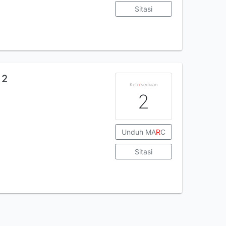
Sitasi
 2
Kete
r
sediaan
2
Unduh MA
R
C
Sitasi