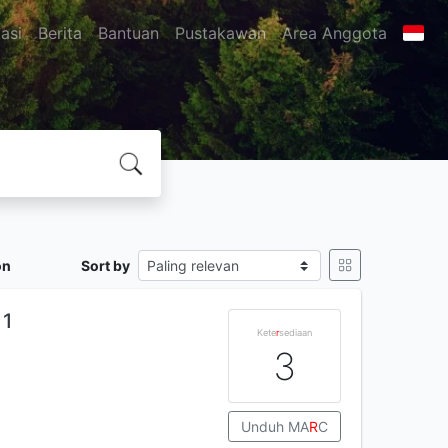
asi
Berita
Bantuan
Pustakawan
Area Anggota
on
Sort by
 1
Kete
r
sediaan
3
Unduh MA
R
C