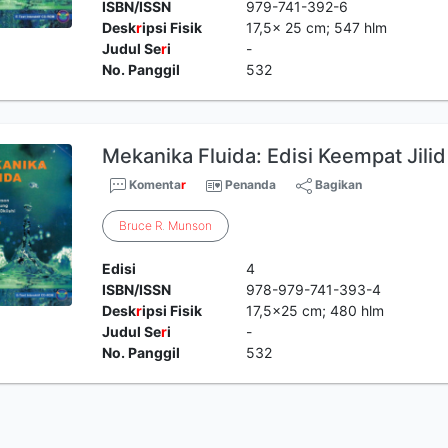
ISBN/ISSN
979-741-392-6
Desk
r
ipsi Fisik
17,5x 25 cm; 547 hlm
Judul Se
r
i
-
No. Panggil
532
Mekanika Fluida: Edisi Keempat Jilid
Komenta
r
Penanda
Bagikan
Bruce
R
.
Munson
Edisi
4
ISBN/ISSN
978-979-741-393-4
Desk
r
ipsi Fisik
17,5x25 cm; 480 hlm
Judul Se
r
i
-
No. Panggil
532