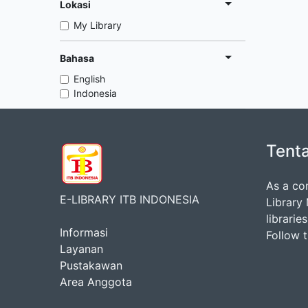
Lokasi
My Library
Bahasa
English
Indonesia
Tent
As a co
E-LIBRARY ITB INDONESIA
Library
librarie
Informasi
Follow 
Layanan
Pustakawan
Area Anggota