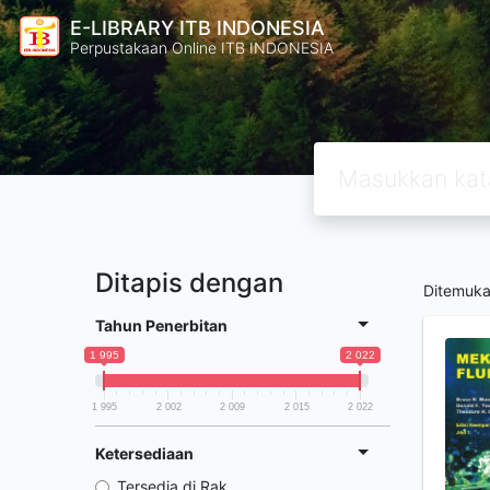
E-LIBRARY ITB INDONESIA
Perpustakaan Online ITB INDONESIA
Ditapis dengan
Ditemuk
Tahun Penerbitan
1 995
2 022
1 995
2 002
2 009
2 015
2 022
Ketersediaan
Tersedia di Rak