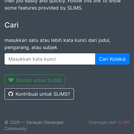
their job easily and quickly. Follow this link to show
some features provided by SLiMS.
Cari
masukkan satu atau lebih kata kunci dari judul,
pengarang, atau subjek
Cari Koleksi
Donasi untuk SLiMS
Kontribusi untuk SLiMS?
© 2026 — Senayan Developer
Ditenagai oleh
SLiMS
Community