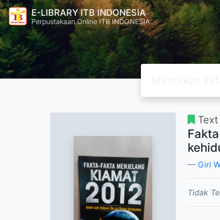
E-LIBRARY ITB INDONESIA
Perpustakaan Online ITB INDONESIA
Text
Fakta
kehid
Giri 
Tidak Te