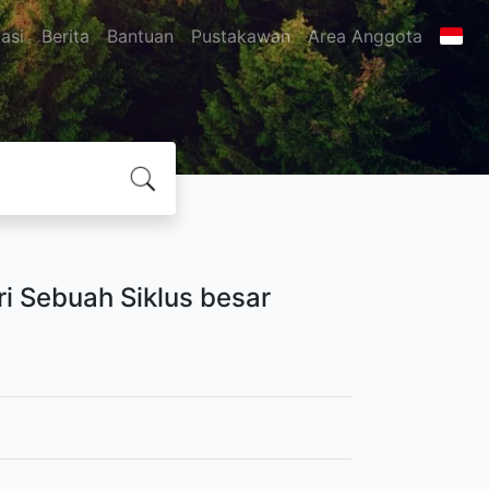
asi
Berita
Bantuan
Pustakawan
Area Anggota
i Sebuah Siklus besar