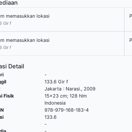
ediaan
um memasukkan lokasi
P
6 Gir f
um memasukkan lokasi
P
6 Gir f
si Detail
ri
-
gil
133.6 Gir f
t
Jakarta
:
Narasi
.,
2009
i Fisik
15x23 cm; 128 hlm
Indonesia
SN
978-979-168-183-4
si
133.6
-
dia
-