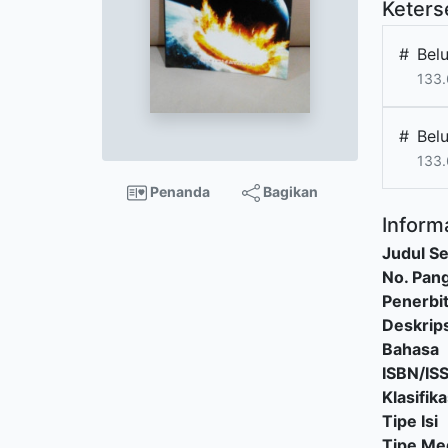
Keters
#
Bel
133.
#
Bel
133.
Penanda
Bagikan
Informa
Judul Se
No. Pang
Penerbi
Deskrips
Bahasa
ISBN/IS
Klasifika
Tipe Isi
Tipe Me