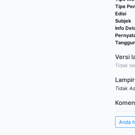
Tipe P
Edisi
Subjek
Info Deta
Pernyat
Tanggu
Versi l
Tidak ter
Lampir
Tidak A
Komen
Anda h