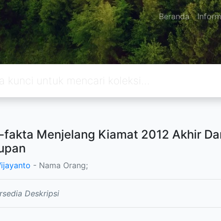
Beranda
Inform
-fakta Menjelang Kiamat 2012 Akhir Dar
upan
Wijayanto
- Nama Orang;
rsedia Deskripsi