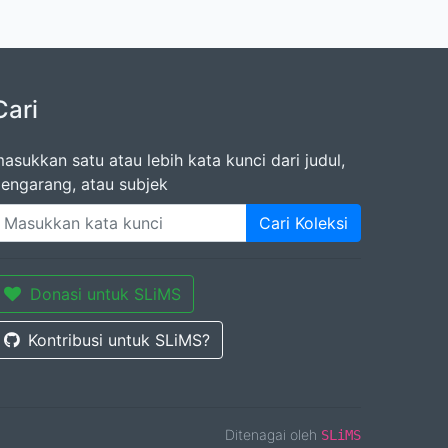
Cari
asukkan satu atau lebih kata kunci dari judul,
engarang, atau subjek
Cari Koleksi
Donasi untuk SLiMS
Kontribusi untuk SLiMS?
Ditenagai oleh
SLiMS