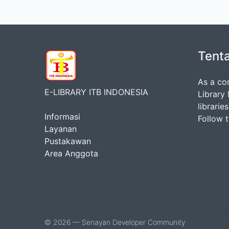
Tent
As a co
E-LIBRARY ITB INDONESIA
Library
librarie
Informasi
Follow 
Layanan
Pustakawan
Area Anggota
© 2026 — Senayan Developer Community