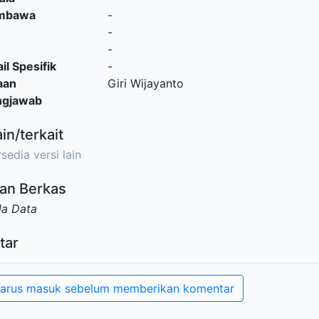
embawa
-
-
-
il Spesifik
-
aan
Giri Wijayanto
ngjawab
ain/terkait
sedia versi lain
an Berkas
da Data
tar
arus masuk sebelum memberikan komentar