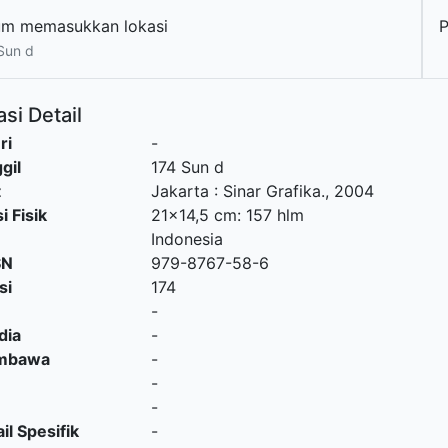
um memasukkan lokasi
P
Sun d
si Detail
ri
-
gil
174 Sun d
t
Jakarta
:
Sinar Grafika
.,
2004
i Fisik
21x14,5 cm: 157 hlm
Indonesia
SN
979-8767-58-6
si
174
-
dia
-
embawa
-
-
-
il Spesifik
-