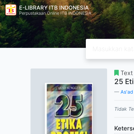
E-LIBRARY ITB INDONESIA
Perpustakaan Online ITB INDONESIA
Text
25 Et
As'ad
Tidak Te
Keters