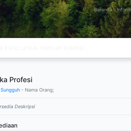
Beranda
Inform
ika Profesi
 Sungguh
- Nama Orang;
rsedia Deskripsi
ediaan