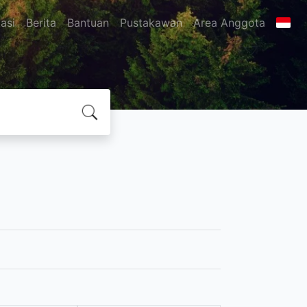
asi
Berita
Bantuan
Pustakawan
Area Anggota