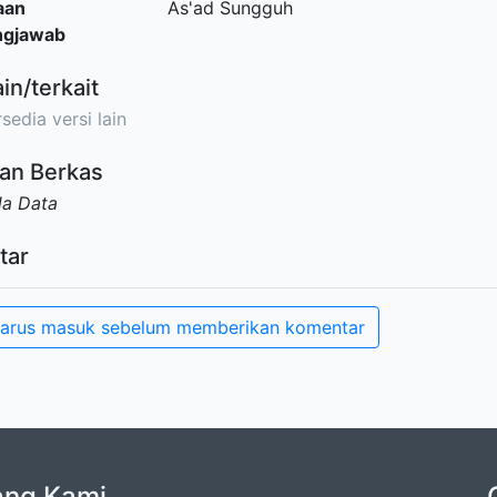
aan
As'ad Sungguh
ngjawab
ain/terkait
sedia versi lain
an Berkas
da Data
tar
arus masuk sebelum memberikan komentar
ang Kami