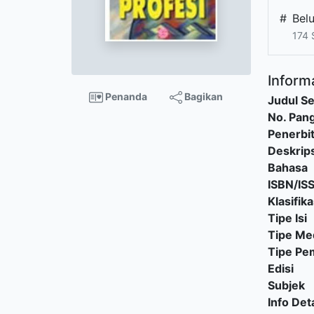
#
Bel
174 
Informa
Penanda
Bagikan
Judul Se
No. Pang
Penerbi
Deskrips
Bahasa
ISBN/IS
Klasifika
Tipe Isi
Tipe Me
Tipe P
Edisi
Subjek
Info Deta