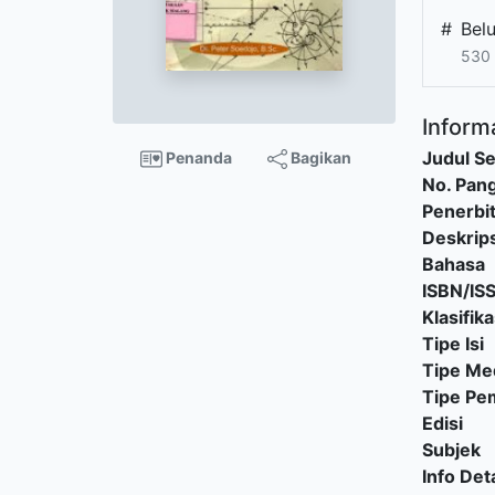
#
Bel
530
Informa
Judul Se
Penanda
Bagikan
No. Pang
Penerbi
Deskrips
Bahasa
ISBN/IS
Klasifika
Tipe Isi
Tipe Me
Tipe P
Edisi
Subjek
Info Deta