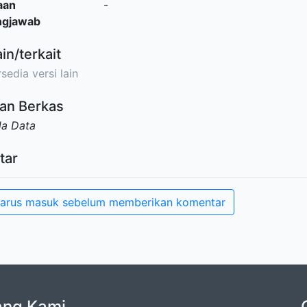
aan
-
ngjawab
ain/terkait
sedia versi lain
an Berkas
da Data
tar
arus masuk sebelum memberikan komentar
ang Kami