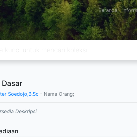
Beranda
Inform
a Dasar
eter Soedojo,B.Sc
- Nama Orang;
rsedia Deskripsi
ediaan