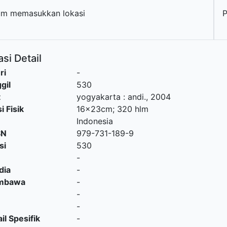
um memasukkan lokasi
P
si Detail
ri
-
gil
530
t
yogyakarta
:
andi
.,
2004
i Fisik
16x23cm; 320 hlm
Indonesia
SN
979-731-189-9
si
530
-
dia
-
embawa
-
-
-
il Spesifik
-