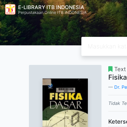
E-LIBRARY ITB INDONESIA
Perpustakaan Online ITB INDONESIA
Text
Fisik
Dr. P
Tidak Te
Keters