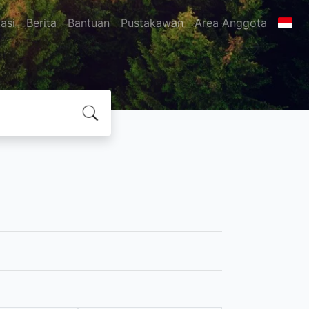
asi
Berita
Bantuan
Pustakawan
Area Anggota