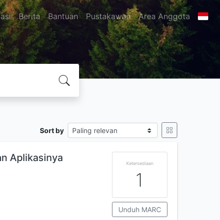
asi
Berita
Bantuan
Pustakawan
Area Anggota
Sort by
n Aplikasinya
Ketersediaan
1
Unduh MARC