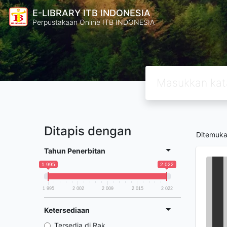
E-LIBRARY ITB INDONESIA
Perpustakaan Online ITB INDONESIA
Ditapis dengan
Ditemuk
Tahun Penerbitan
1 995
2 022
1 995
2 002
2 009
2 015
2 022
Ketersediaan
Tersedia di Rak