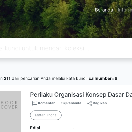
Beranda
Inform
an
211
dari pencarian Anda melalui kata kunci:
callnumber=6
Perilaku Organisasi Konsep Dasar Da
Komentar
Penanda
Bagikan
Miftah Thoha
Edisi
-