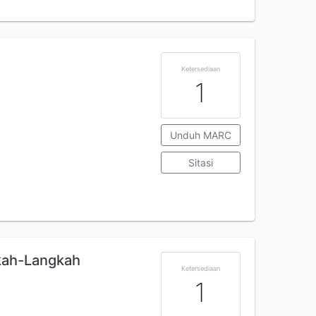
Ketersediaan
1
Unduh MARC
Sitasi
kah-Langkah
Ketersediaan
1