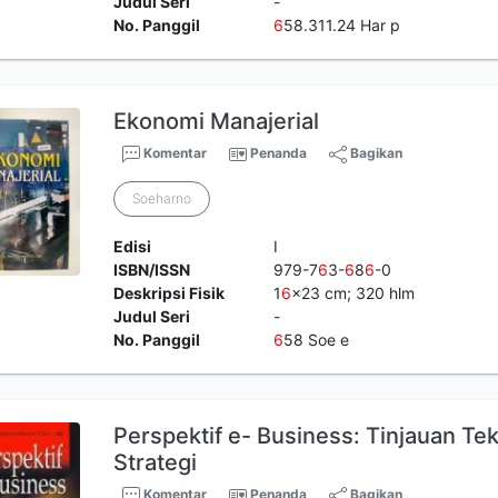
Judul Seri
-
No. Panggil
6
58.311.24 Har p
Ekonomi Manajerial
Komentar
Penanda
Bagikan
Soeharno
Edisi
I
ISBN/ISSN
979-7
6
3-
6
8
6
-0
Deskripsi Fisik
1
6
x23 cm; 320 hlm
Judul Seri
-
No. Panggil
6
58 Soe e
Perspektif e- Business: Tinjauan Tek
Strategi
Komentar
Penanda
Bagikan