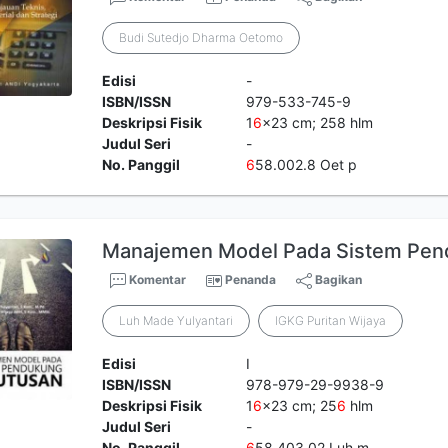
Budi Sutedjo Dharma Oetomo
Edisi
-
ISBN/ISSN
979-533-745-9
Deskripsi Fisik
1
6
x23 cm; 258 hlm
Judul Seri
-
No. Panggil
6
58.002.8 Oet p
Manajemen Model Pada Sistem Pen
Komentar
Penanda
Bagikan
Luh Made Yulyantari
IGKG Puritan Wijaya
Edisi
I
ISBN/ISSN
978-979-29-9938-9
Deskripsi Fisik
1
6
x23 cm; 25
6
hlm
Judul Seri
-
No. Panggil
6
58.403.02 Luh m