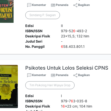
Komentar
Penanda
Bagikan
Sondang P. Siagian
Edisi
II
ISBN/ISSN
979-52
6
-493-2
Deskripsi Fisik
23x15,5; 132 hlm
Judul Seri
-
No. Panggil
6
58.403.801.1
Psikotes Untuk Lolos Seleksi CPNS
Komentar
Penanda
Bagikan
Tim Psikolog Hari Wijaya Grop
Edisi
I
ISBN/ISSN
979-7
6
3-035-8
Deskripsi Fisik
1
6
x23 cm; 104 hlm