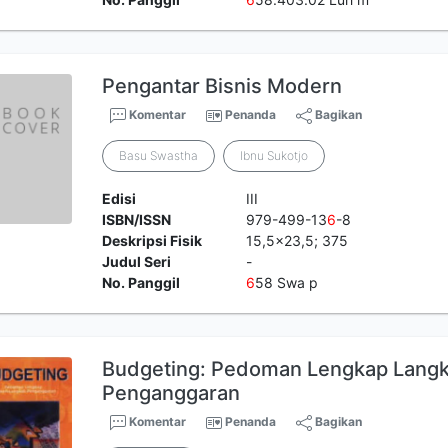
Pengantar Bisnis Modern
Komentar
Penanda
Bagikan
Basu Swastha
Ibnu Sukotjo
Edisi
III
ISBN/ISSN
979-499-13
6
-8
Deskripsi Fisik
15,5x23,5; 375
Judul Seri
-
No. Panggil
6
58 Swa p
Budgeting: Pedoman Lengkap Lang
Penganggaran
Komentar
Penanda
Bagikan