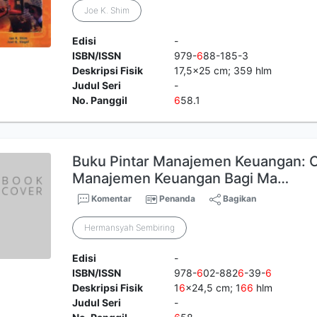
Joe K. Shim
Edisi
-
ISBN/ISSN
979-
6
88-185-3
Deskripsi Fisik
17,5x25 cm; 359 hlm
Judul Seri
-
No. Panggil
6
58.1
Buku Pintar Manajemen Keuangan: C
Manajemen Keuangan Bagi Ma…
Komentar
Penanda
Bagikan
Hermansyah Sembiring
Edisi
-
ISBN/ISSN
978-
6
02-882
6
-39-
6
Deskripsi Fisik
1
6
x24,5 cm; 1
6
6
hlm
Judul Seri
-