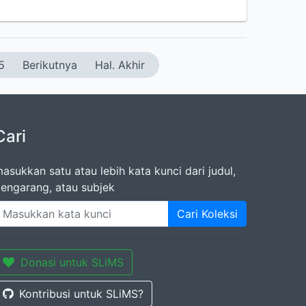
5
Berikutnya
Hal. Akhir
Cari
asukkan satu atau lebih kata kunci dari judul,
engarang, atau subjek
Cari Koleksi
Donasi untuk SLiMS
Kontribusi untuk SLiMS?