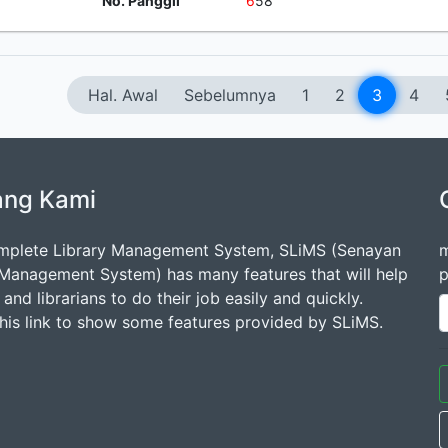
No. Panggil
6
58
Hal. Awal
Sebelumnya
1
2
3
4
ang Kami
mplete Library Management System, SLiMS (Senayan
m
 Management System) has many features that will help
p
s and librarians to do their job easily and quickly.
this link to show some features provided by SLiMS.