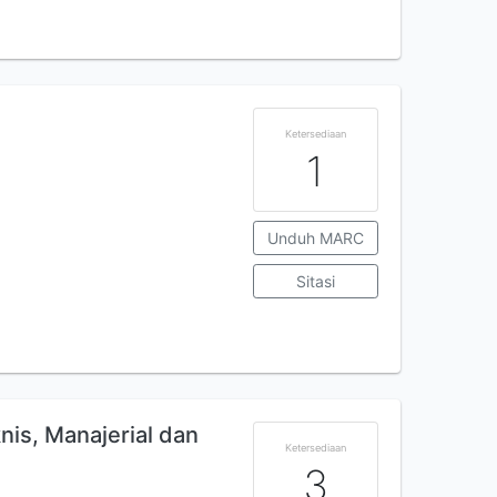
Ketersediaan
1
Unduh MARC
Sitasi
nis, Manajerial dan
Ketersediaan
3