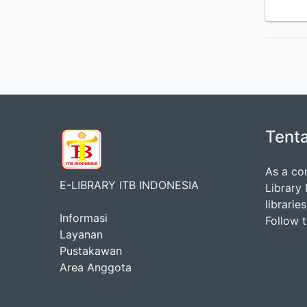
Tent
As a co
E-LIBRARY ITB INDONESIA
Library
librarie
Informasi
Follow 
Layanan
Pustakawan
Area Anggota