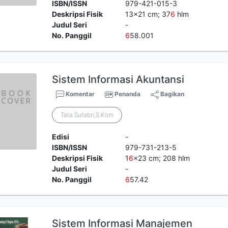
ISBN/ISSN
979-421-015-3
Deskripsi Fisik
13x21 cm; 37
6
hlm
Judul Seri
-
No. Panggil
6
58.001
Sistem Informasi Akuntansi
Komentar
Penanda
Bagikan
Tata Sutabri,S.Kom
Edisi
-
ISBN/ISSN
979-731-213-5
Deskripsi Fisik
1
6
x23 cm; 208 hlm
Judul Seri
-
No. Panggil
6
57.42
Sistem Informasi Manajemen