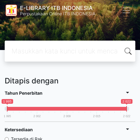
E-LIBRARY ITB INDONESIA
Perpustakaan Online ITB INDONESIA
Ditapis dengan
Tahun Penerbitan
1 995
2 022
1 995
2 002
2 009
2 015
2 022
Ketersediaan
Tersedia di Rak