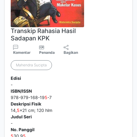
Transkip Rahasia Hasil
Sadapan KPK
Komentar
Penanda
Bagikan
Mahendra Sucipta
Edisi
-
ISBN/ISSN
978-979-168-19
5
-7
Deskripsi Fisik
14,
5
x21 cm; 120 hlm
Judul Seri
-
No. Panggil
5
30.9
5