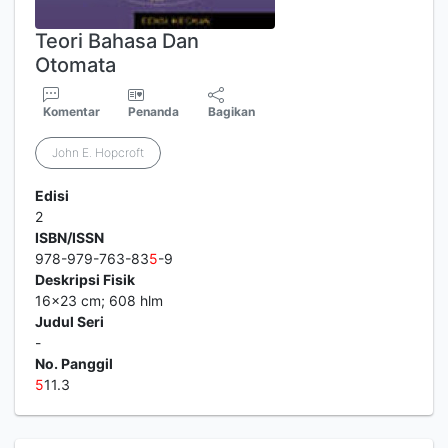
Teori Bahasa Dan
Otomata
Komentar
Penanda
Bagikan
John E. Hopcroft
Edisi
2
ISBN/ISSN
978-979-763-83
5
-9
Deskripsi Fisik
16x23 cm; 608 hlm
Judul Seri
-
No. Panggil
5
11.3