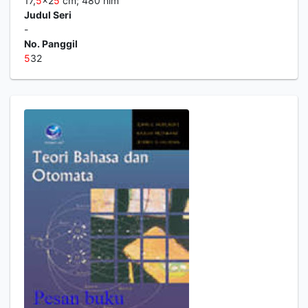
17,
5
x2
5
cm; 480 hlm
Judul Seri
-
No. Panggil
5
32