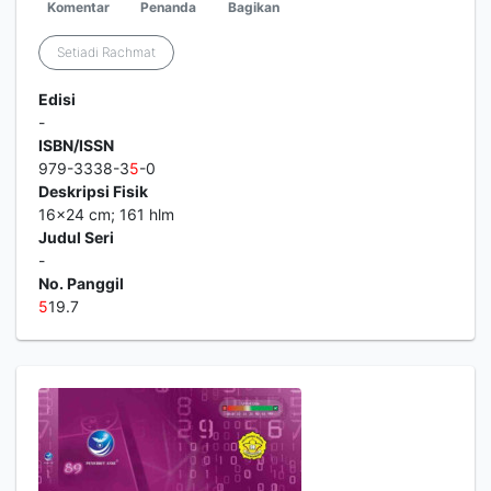
Komentar
Penanda
Bagikan
Setiadi Rachmat
Edisi
-
ISBN/ISSN
979-3338-3
5
-0
Deskripsi Fisik
16x24 cm; 161 hlm
Judul Seri
-
No. Panggil
5
19.7