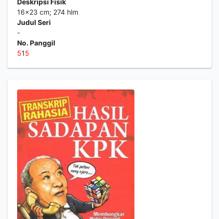
Deskripsi Fisik
16x23 cm; 274 hlm
Judul Seri
-
No. Panggil
5
1
5