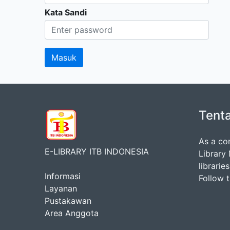
Kata Sandi
Tent
As a co
E-LIBRARY ITB INDONESIA
Library
librarie
Informasi
Follow 
Layanan
Pustakawan
Area Anggota