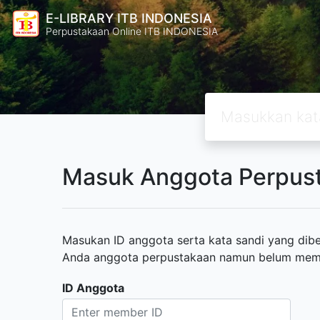
E-LIBRARY ITB INDONESIA
Perpustakaan Online ITB INDONESIA
Masuk Anggota Perpus
Masukan ID anggota serta kata sandi yang diber
Anda anggota perpustakaan namun belum memili
ID Anggota